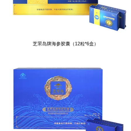
芝罘岛牌海参胶囊（12粒*6盒）