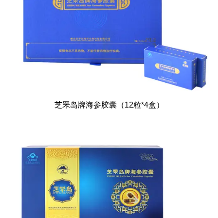
芝罘岛牌海参胶囊（12粒*4盒）